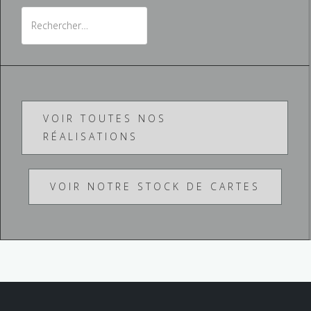
e
R
r
e
c
c
h
h
e
e
r
r
VOIR TOUTES NOS
c
:
RÉALISATIONS
h
e
r
VOIR NOTRE STOCK DE CARTES
: